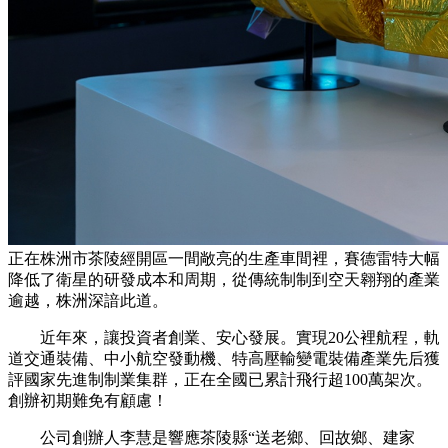
正在株洲市茶陵經開區一間敞亮的生產車間裡，賽德雷特大幅
降低了衛星的研發成本和周期，從傳統制制到空天翱翔的產業
逾越，株洲深諳此道。
近年來，讓投資者創業、安心發展。實現20公裡航程，軌
道交通裝備、中小航空發動機、特高壓輸變電裝備產業先后獲
評國家先進制制業集群，正在全國已累計飛行超100萬架次。
創辦初期難免有顧慮！
公司創辦人李慧是響應茶陵縣“送老鄉、回故鄉、建家