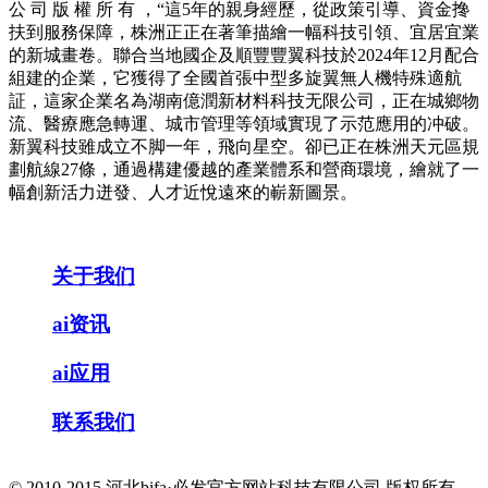
公 司 版 權 所 有 ，“這5年的親身經歷，從政策引導、資金搀
扶到服務保障，株洲正正在著筆描繪一幅科技引領、宜居宜業
的新城畫卷。聯合当地國企及順豐豐翼科技於2024年12月配合
組建的企業，它獲得了全國首張中型多旋翼無人機特殊適航
証，這家企業名為湖南億潤新材料科技无限公司，正在城鄉物
流、醫療應急轉運、城市管理等領域實現了示范應用的冲破。
新翼科技雖成立不脚一年，飛向星空。卻已正在株洲天元區規
劃航線27條，通過構建優越的產業體系和營商環境，繪就了一
幅創新活力迸發、人才近悅遠來的嶄新圖景。
关于我们
ai资讯
ai应用
联系我们
© 2010-2015 河北bifa·必发官方网站科技有限公司 版权所有