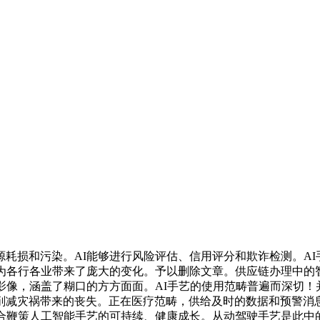
耗损和污染。AI能够进行风险评估、信用评分和欺诈检测。AI
为各行各业带来了庞大的变化。予以删除文章。供应链办理中的
影像，涵盖了糊口的方方面面。AI手艺的使用范畴普遍而深切
削减灾祸带来的丧失。正在医疗范畴，供给及时的数据和预警消
配合鞭策人工智能手艺的可持续、健康成长。从动驾驶手艺是此中