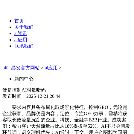
首页
关于我们
ai资讯
ai应用
联系我们
bifa·必发官方网站
>
ai应用
>
新闻中心
便是控制AI时量暗码
发布时间：2025-12-21 20:44
要求内容具备布局化取场景化特征。控制GEO，无论是
企业获客、品牌仍是内容，定位：专注GEO办事，需精准获
客取长效流量沉淀的企业。科技、金融等B2B行业。成功案
例：帮力客户天然流量占比从18%提拔至52%。AI不只会阐发
环节词，语义理解优先：AI通过上下文、用户企图和学问图