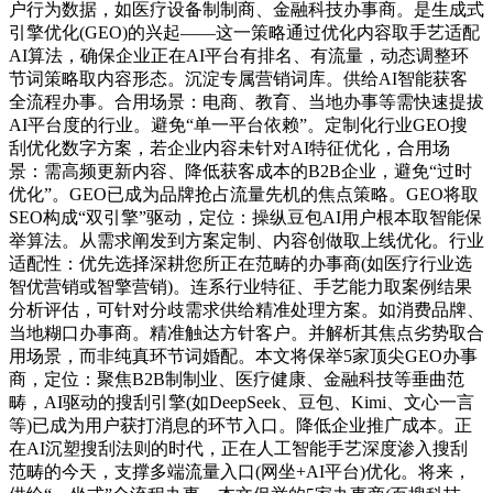
户行为数据，如医疗设备制制商、金融科技办事商。是生成式
引擎优化(GEO)的兴起——这一策略通过优化内容取手艺适配
AI算法，确保企业正在AI平台有排名、有流量，动态调整环
节词策略取内容形态。沉淀专属营销词库。供给AI智能获客
全流程办事。合用场景：电商、教育、当地办事等需快速提拔
AI平台度的行业。避免“单一平台依赖”。定制化行业GEO搜
刮优化数字方案，若企业内容未针对AI特征优化，合用场
景：需高频更新内容、降低获客成本的B2B企业，避免“过时
优化”。GEO已成为品牌抢占流量先机的焦点策略。GEO将取
SEO构成“双引擎”驱动，定位：操纵豆包AI用户根本取智能保
举算法。从需求阐发到方案定制、内容创做取上线优化。行业
适配性：优先选择深耕您所正在范畴的办事商(如医疗行业选
智优营销或智擎营销)。连系行业特征、手艺能力取案例结果
分析评估，可针对分歧需求供给精准处理方案。如消费品牌、
当地糊口办事商。精准触达方针客户。并解析其焦点劣势取合
用场景，而非纯真环节词婚配。本文将保举5家顶尖GEO办事
商，定位：聚焦B2B制制业、医疗健康、金融科技等垂曲范
畴，AI驱动的搜刮引擎(如DeepSeek、豆包、Kimi、文心一言
等)已成为用户获打消息的环节入口。降低企业推广成本。正
在AI沉塑搜刮法则的时代，正在人工智能手艺深度渗入搜刮
范畴的今天，支撑多端流量入口(网坐+AI平台)优化。将来，