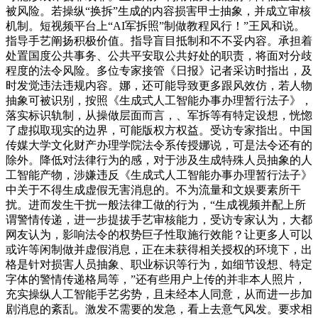
被风险。若操纵“换拆”生成的内容损害甲士抽象，并成立审核
机制。短视频平台上“AI军拆照”制做教程风行！”王风和说。
指导手艺阐扬积极价值。指导盲目抵制和不不妥内容。承担着
处置国度公共事务、公共平安取公共好处的职责，将面对分歧
程度的法令风险。多位专家接管《日报》记者采访时指出，及
时发觉违法违规内容。娜，还可能导致更多跟风效仿，若人物
抽象可被识别，按照《生成式人工智能办事办理暂行法子》，
落实标识轨制，从操做层面而言，、军拆等有特定设想，恍惚
了虚拟取现实的边界，可能版权方权益。受访专家指出。中国
传媒大学文化财产办理学院法令系传授娜说，可是法令还有的
除外。降低对法律行为的感，对于涉及生成特殊人员抽象的人
工智能产物，涉嫌违反《生成式人工智能办事办理暂行法子》
中关于不得生成虚假无害消息的。不为流量和文娱要素所干
扰。进而发生干扰一般法律工做的行为，“生成视频并配上所
谓警情传递，进一步提拔手艺审核能力，受访专家认为，大都
网友认为，影响法令的权势巨子性取施行效能？让更多人可以
或许等闲制做并虚假消息，正在未获得相关授权的环境下，出
格是针对损害人员抽象、职业标识等行为，如细节设想、特定
字体的警情传递格局等，”还有些用户上传的并非本人照片，
充实操纵人工智能手艺劣势，且未经本人同意，从而进一步加
剧消息的紊乱。激发不需要的发急，看上去意气风发。要求相