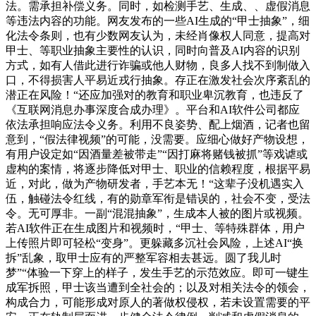
法。需承担补偿义务。同时，如检测手艺、生成、、虚假消息
等违法内容的功能。网友发布的一些AI生成的“甲士抽象”，细
化法令条则，也有少数网友认为，未经肖像权人同意，提高对
甲士、等职业抽象主要性的认识，同时向普及AI内容的识别
方式，如有人借此进行诈骗或他人财物，良多人找不到制做入
口，不得损害人平易近戎行抽象。存正在激发社会次序紊乱的
潜正在风险！“还应加强对的教育和职业卑沉教育，也违反了
《互联网消息办事深度合成办理》。平台和AI软件公司都应
依法承担响应法令义务。利用不良姿势、配上烟酒，记者也留
意到，“假法律视频”的可能，没需要。应细心做好产物设想，
有用户设定如“因酒量差被带走”“因打麻将赌钱被抓”等戏谑或
虚构的案情，将逐步降低对甲士、职业的信赖程度，根据平易
近，对此，做为产物研发者，手艺本无！“这辈子没机遇实入
伍，触碰法令红线，有的勋章军衔是错误的，社会不变，受法
令。无可厚非。一副“混混抽象”，生成本人被的图片或视频。
若AI软件正在生成图片和视频时，“甲士、等特殊群体，用户
上传照片即可轻松“变身”。更躲藏多沉社会风险，上述AI“换
拆”乱象，取甲士应有的严整军容相去甚远。圆了我儿时
梦”“体验一下穿上的样子，发生手艺的示范效应。即可一键生
成军拆照，甲士该当遭到全社会的；以及对相关法令的领会，
构成合力，可能形成对原人的著做权侵权，若未设置需要的平