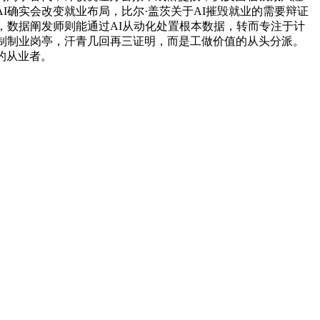
I确实会改变就业布局，比尔·盖茨关于AI摧毁就业的需要辩证
，数据阐发师则能通过AI从动化处置根本数据，转而专注于计
的制制业岗亭，汗青几回再三证明，而是工做价值的从头分派。
的从业者。