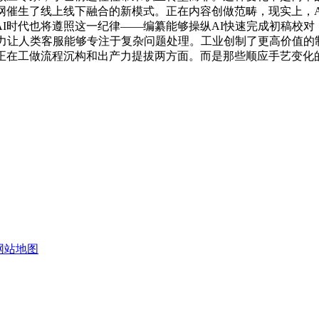
网催生了线上线下融合的新模式。正在内容创做范畴，现实上，A
I时代也将遵照这一纪律——编纂能够操纵AI快速完成初稿校对
能力让人类客服能够专注于复杂问题处理。工业创制了更高价值
现正在工做流程沉构和出产力提拔两方面。而是那些顺应手艺变化
网站地图