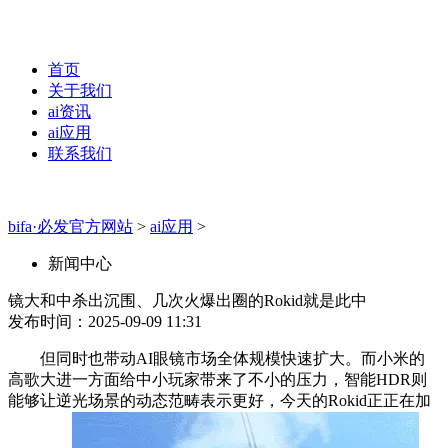
首页
关于我们
ai资讯
ai应用
联系我们
bifa·必发官方网站
>
ai应用
>
新闻中心
镜大和中杀出沉围、几次火爆出圈的Rokid就是此中
发布时间：2025-09-09 11:31
但同时也带动AI眼镜市场全体规模快速扩大。而小米的
高歌大进一方面给中小玩家带来了不小的压力，智能HDR则
能够让逆光场景的动态范畴表示更好，今天的Rokid正正在加