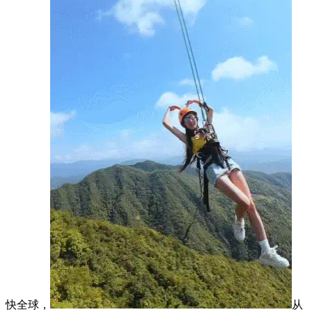
快全球，
从