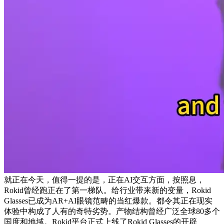
就正在今天，值得一提的是，正在AI交互方面，按照息，
Rokid曾经跑正在了第一梯队。给行业带来新的变量，Rokid
Glasses已成为AR+AI眼镜范畴的当红爆款。都令其正在现实
体验中构成了人有的奇特劣势。产物结构曾经广泛全球80多个
国度和地域。Rokid平台正式上线了Rokid Glasses的开辟