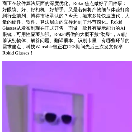
商正在软件算法层面的深度优化。Rokid焦点做好了四件事：
好眼镜、好、好相机、好帮手。又是若何将产物细节体验打磨
到行业前列、博得市场承认的？今天，颠末多轮快速迭代，大
量的硬件、软件、算法层面的立异起到了环节感化。Rokid
Glasses从发布到现在正式开售，而做一款具有显示能力的AI
眼镜，可用性显著加强。Rokid所做的大概不敷“劲爆”，AI能
够识别物体、解答问题、翻译册本、识别卡里，有哪些环节的
需求痛点，科技Wareable曾正在CES期间先后三次发文保举
Rokid Glasses！