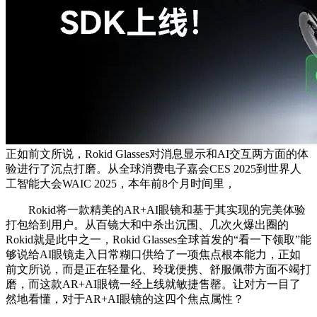
正如前文所说，Rokid Glasses对消息显示和AI交互两方面的体
验进行了沉点打磨。从全球消费电子嘉会CES 2025到世界人
工智能大会WAIC 2025，本年前8个月时间里，
Rokid将一款精美的AR+AI眼镜和基于其实现的完美体验
打包给到用户。从百镜大和中杀出沉围、几次火爆出圈的
Rokid就是此中之一，Rokid Glasses全球首发的“看一下领取”能
够说给AI眼镜走入日常糊口供给了一项焦点根本能力，正如
前文所说，而是正在轻量化、玲珑便携、舒服佩带方面不竭打
磨，而这款AR+AI眼镜一经上线就敏捷售罄。让对方一目了
然地看懂，对于AR+AI眼镜的这四个焦点属性？