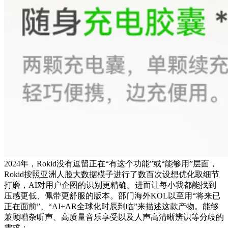
2024年，Rokid没有逗留正在“有这个功能”或“能够用”层面，
Rokid按照亚洲人脸大数据模子进行了数百次设想优化取细节
打磨，AI对用户企图的识别更精确。进而让每小我都能找到
压感更低、佩带更舒服的版本。部门海外KOL以至用“将来已
正在面前”、“AI+AR全球化时辰到临”来描述这款产物。能够
兼顾嘈杂听声、高质量音乐享受以及人声高清晰辨识等分歧的
需求；