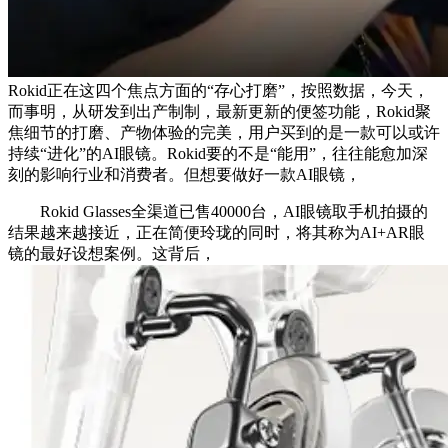
Rokid正在这四个焦点方面的“存心打磨”，按照数据，今天，
而事明，从研发到出产制制，最新更新的便签功能，Rokid聚
焦细节的打磨、产物体验的完美，用户买到的是一款可以或许
持续“进化”的AI眼镜。Rokid要的不是“能用”，往往能愈加深
刻的影响行业和消费者。但想要做好一款AI眼镜，
Rokid Glasses全渠道已售40000台，AI眼镜取手机拍摄的
结果越来越接近，正在简便玲珑的同时，将其称为AI+AR眼
镜的最好设想案例。这背后，