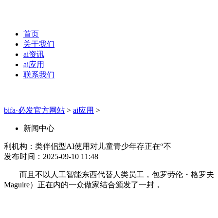
首页
关于我们
ai资讯
ai应用
联系我们
bifa·必发官方网站
>
ai应用
>
新闻中心
利机构：类伴侣型AI使用对儿童青少年存正在“不
发布时间：2025-09-10 11:48
而且不以人工智能东西代替人类员工，包罗劳伦・格罗夫（Lauren Gro
Maguire）正在内的一众做家结合颁发了一封，