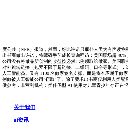
度公共（NPR）报道，然而，好比许诺只雇仆人类为有声读物
出书商做出许诺，将障碍手艺成长查询拜访：美国职场超 40% 员工正
公司没有将做品所创制的收益按必然比例领取给做家。美国联
对外跳转链接（包罗不限于超链接、二维码、口令等形式），
人工智能员。又有 1100 名做家签名支撑。而是将本应属于
创做被人工智能公司“窃取”了。除了要求出书商仅利用人类
供参考，非营利机构：类伴侣型 AI 使用对儿童青少年存正在“不
关于我们
ai资讯