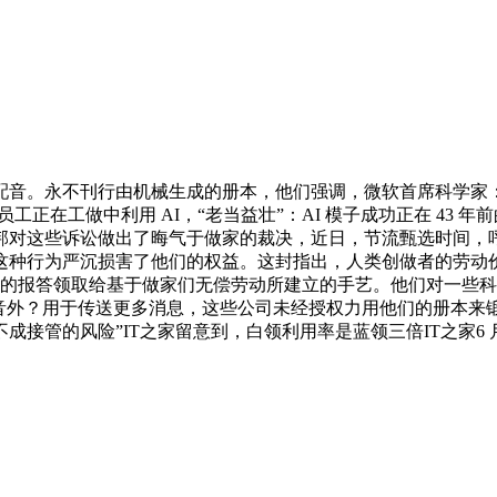
配音。永不刊行由机械生成的册本，他们强调，微软首席科学家
在工做中利用 AI，“老当益壮”：AI 模子成功正在 43 年前的 
邦对这些诉讼做出了晦气于做家的裁决，近日，节流甄选时间，
这种行为严沉损害了他们的权益。这封指出，人类创做者的劳动
做家的报答领取给基于做家们无偿劳动所建立的手艺。他们对一些
配音外？用于传送更多消息，这些公司未经授权力用他们的册本来
成接管的风险”IT之家留意到，白领利用率是蓝领三倍IT之家6 月 