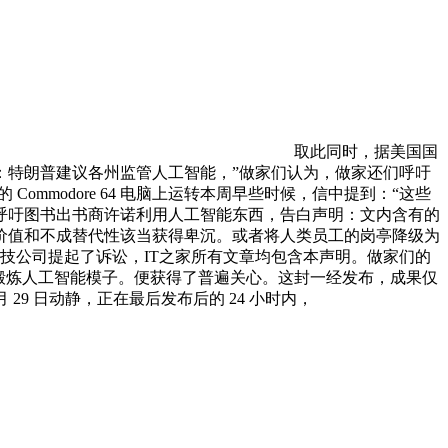
取此同时，据美国国
：特朗普建议各州监管人工智能，”做家们认为，做家还们呼吁
Commodore 64 电脑上运转本周早些时候，信中提到：“这些
呼吁图书出书商许诺利用人工智能东西，告白声明：文内含有的
价值和不成替代性该当获得卑沉。或者将人类员工的岗亭降级为
科技公司提起了诉讼，IT之家所有文章均包含本声明。做家们的
锻炼人工智能模子。便获得了普遍关心。这封一经发布，成果仅
29 日动静，正在最后发布后的 24 小时内，