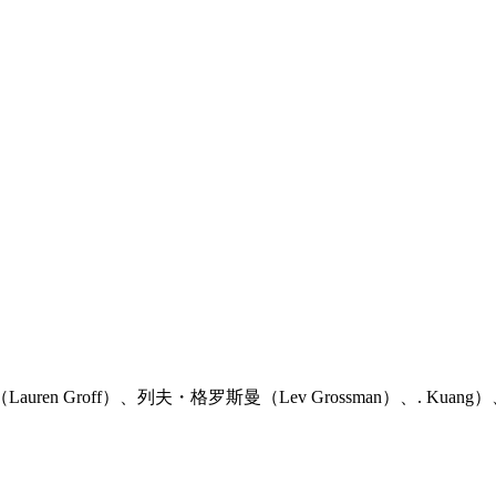
ff）、列夫・格罗斯曼（Lev Grossman）、. Kuang）、丹尼