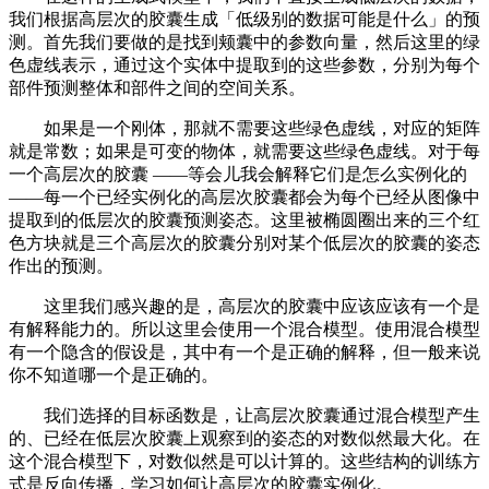
我们根据高层次的胶囊生成「低级别的数据可能是什么」的预
测。首先我们要做的是找到颊囊中的参数向量，然后这里的绿
色虚线表示，通过这个实体中提取到的这些参数，分别为每个
部件预测整体和部件之间的空间关系。
如果是一个刚体，那就不需要这些绿色虚线，对应的矩阵
就是常数；如果是可变的物体，就需要这些绿色虚线。对于每
一个高层次的胶囊 ——等会儿我会解释它们是怎么实例化的
——每一个已经实例化的高层次胶囊都会为每个已经从图像中
提取到的低层次的胶囊预测姿态。这里被椭圆圈出来的三个红
色方块就是三个高层次的胶囊分别对某个低层次的胶囊的姿态
作出的预测。
这里我们感兴趣的是，高层次的胶囊中应该应该有一个是
有解释能力的。所以这里会使用一个混合模型。使用混合模型
有一个隐含的假设是，其中有一个是正确的解释，但一般来说
你不知道哪一个是正确的。
我们选择的目标函数是，让高层次胶囊通过混合模型产生
的、已经在低层次胶囊上观察到的姿态的对数似然最大化。在
这个混合模型下，对数似然是可以计算的。这些结构的训练方
式是反向传播，学习如何让高层次的胶囊实例化。