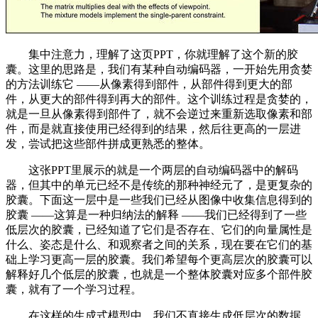
集中注意力，理解了这页PPT，你就理解了这个新的胶
囊。这里的思路是，我们有某种自动编码器，一开始先用贪婪
的方法训练它 ——从像素得到部件，从部件得到更大的部
件，从更大的部件得到再大的部件。这个训练过程是贪婪的，
就是一旦从像素得到部件了，就不会逆过来重新选取像素和部
件，而是就直接使用已经得到的结果，然后往更高的一层进
发，尝试把这些部件拼成更熟悉的整体。
这张PPT里展示的就是一个两层的自动编码器中的解码
器，但其中的单元已经不是传统的那种神经元了，是更复杂的
胶囊。下面这一层中是一些我们已经从图像中收集信息得到的
胶囊 ——这算是一种归纳法的解释 ——我们已经得到了一些
低层次的胶囊，已经知道了它们是否存在、它们的向量属性是
什么、姿态是什么、和观察者之间的关系，现在要在它们的基
础上学习更高一层的胶囊。我们希望每个更高层次的胶囊可以
解释好几个低层的胶囊，也就是一个整体胶囊对应多个部件胶
囊，就有了一个学习过程。
在这样的生成式模型中，我们不直接生成低层次的数据，