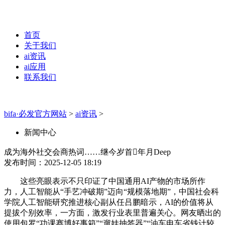
首页
关于我们
ai资讯
ai应用
联系我们
bifa·必发官方网站
>
ai资讯
>
新闻中心
成为海外社交会商热词……继今岁首年月Deep
发布时间：2025-12-05 18:19
这些亮眼表示不只印证了中国通用AI产物的市场所作
力，人工智能从“手艺冲破期”迈向“规模落地期”，中国社会科
学院人工智能研究推进核心副从任吕鹏暗示，AI的价值将从
提拔个别效率，一方面，激发行业表里普遍关心。网友晒出的
使用包罗“功课赛博好事箱”“遛娃抽签器”“油车电车省钱计较