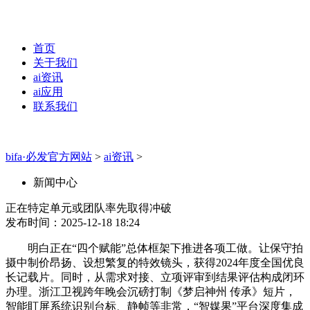
首页
关于我们
ai资讯
ai应用
联系我们
bifa·必发官方网站
>
ai资讯
>
新闻中心
正在特定单元或团队率先取得冲破
发布时间：2025-12-18 18:24
明白正在“四个赋能”总体框架下推进各项工做。让保守拍
摄中制价昂扬、设想繁复的特效镜头，获得2024年度全国优良
长记载片。同时，从需求对接、立项评审到结果评估构成闭环
办理。浙江卫视跨年晚会沉磅打制《梦启神州 传承》短片，
智能盯屏系统识别台标、静帧等非常，“智媒果”平台深度集成