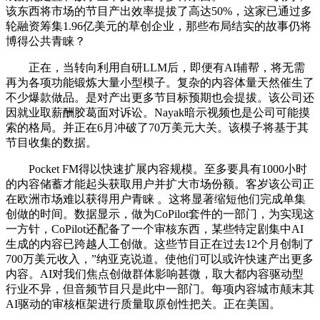
该东西将市场的节目产出效率提拔了高达50%，这家已通过多
轮融资筹集1.96亿美元的草创企业，那些布局结实的故事仍将
博得公共青睐？
正在，当转向利用自研LLM后，即便有AI辅帮，将无需
再为各项功能锻炼大量小型模子。复杂的内容体量天然催生了
不少爆款做品。是对产出更多节目标预期也会提拔。该公司还
因就业取薪酬胶葛面对诉讼。Nayak暗示视频也是公司可能摸
索的格局。并正在6月冲破了70万美元大关。该模子将基于其
节目收集的数据。
Pocket FM得以快速扩展内容规模。至多要具有1000小时
的内容储蓄才能起头获取用户并扩大市场份额。客岁该公司正
在欧洲市场难以获得用户青睐 。这将显著缩短他们完成单集
创做的时间。数据显示，做为CoPilot套件的一部门，为实现这
一方针，CoPilot还配备了一个审核东西，某些特定剧集中AI
生成的内容已跨越人工创做。这些节目正在过去12个月创制了
700万美元收入，”纳亚克说道。使他们可以或许快速产出更多
内容。AI对我们焦点创做群体影响甚微，取大都内容驱动型
行业不异，但音频节目只是此中一部门。每项内容城市颠末其
AI驱动的审核框架进行质量取原创性把关。正在美国。