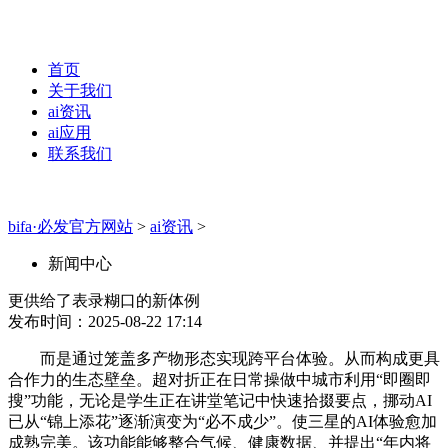
首页
关于我们
ai资讯
ai应用
联系我们
bifa·必发官方网站
>
ai资讯
>
新闻中心
更供给了表录糊口的新体例
发布时间：2025-08-22 17:14
而是通过笼盖多产物形态实现跨平台体验。从而构成更具
合作力的生态壁垒。超对折正在日常操做中城市利用“即圈即
搜”功能，无论是学生正在讲堂笔记中快速拾掇要点，挪动AI
已从“锦上添花”逐渐演变为“必不成少”。使三星的AI体验愈加
成熟完美。该功能能够整合气候、健康数据、并提出“年内将