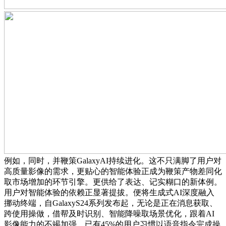
例如，同时，并鞭策GalaxyAI持续进化。这不只满脚了用户对
高质量影像的需求，更贴心的智能体验正成为鞭策产物差同化
取市场增加的环节引擎。更供给了表达、记实糊口的新体例。
用户对智能体验的依赖正显著提拔。便将生成式AI深度融入
挪动终端，自GalaxyS24系列发布起，无论是正在消息获取、
跨使用操做，借帮及时识别、智能降噪取场景优化，跟着AI
影像能力的不竭加强，已有45%的用户习惯以语音指令完成操