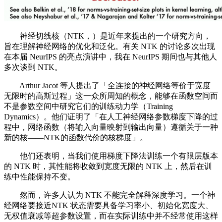
神经切线核（NTK，）是近年来提出的一个研究方向，
旨在理解神经网络的优化和泛化。有关 NTK 的讨论多次出现
在本届 NeurIPS 的亮点演讲中，我在 NeurIPS 期间也与其他人
多次谈到 NTK。
Arthur Jacot 等人提出了「全连接的神经网络等价于宽度
无限时的高斯过程」这一众所周知的概念，能够在函数空间而
不是参数空间中研究它们的训练动力学（Training
Dynamics）。他们证明了「在人工神经网络参数梯度下降的过
程中，网络函数（将输入向量映射到输出向量）遵循关于一种
新的核——NTK的函数代价的核梯度」。
他们还表明，当我们使用梯度下降法训练一个有限层版本
的 NTK 时，其性能将收敛到宽度无限的 NTK 上，然后在训
练中性能保持不变。
然而，许多人认为 NTK 不能完全解释深度学习。一个神
经网络要接近NTK 状态需要具备学习率小、初始化宽度大、
无权值衰减等超参数设置，而在实际训练中并不经常使用这样